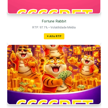
Fortune Rabbit
RTP: 97.1% • Volatilidade Média
⭐ Alto RTP