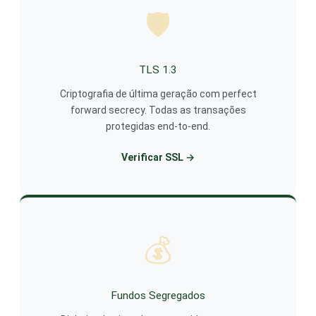
🛡️
TLS 1.3
Criptografia de última geração com perfect
forward secrecy. Todas as transações
protegidas end-to-end.
Verificar SSL →
💰
Fundos Segregados