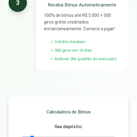
3
Receba Bônus Automaticamente
100% de bônus até R$ 5.000 + 500
giros grátis creditados
instantaneamente. Comece a jogar!
✓ Crédito imediato
✓ 500 giros em 10 dias
✓ Rollover 30x (padrão do mercado)
Calculadora de Bônus
Seu depósito: