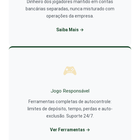
Dinheiro dos jogadores mantido em contas
bancárias separadas, nunca misturado com
operações da empresa.
Saiba Mais →
🎮
Jogo Responsável
Ferramentas completas de autocontrole:
limites de depósito, tempo, perdas e auto-
exclusão. Suporte 24/7.
Ver Ferramentas →