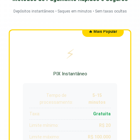
Depósitos instantâneos • Saques em minutos • Sem taxas ocultas
🔥 Mais Popular
⚡
PIX Instantâneo
Tempo de
5-15
processamento:
minutos
Taxa:
Gratuita
Limite mínimo:
R$ 20
Limite máximo:
R$ 100.000