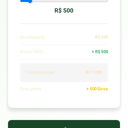
R$ 500
Seu depósito:
R$ 500
Bônus 100%:
+ R$ 500
Total para jogar:
R$ 1.000
Giros grátis:
+ 500 Giros