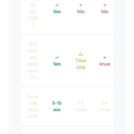
ão
✓
✗
✗
ISO
Sim
Não
Não
2700
1
RTP
Audit
△
ado
✓
✗
Trime
Mens
Sim
Anual
stral
alme
nte
Temp
o de
5-15
1-2
24
Saqu
min
horas
horas
e PIX