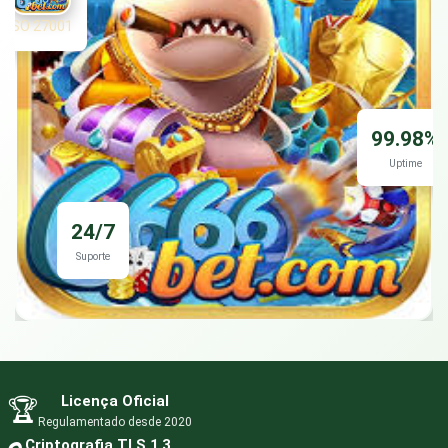
ISO 27001
99.98%
Uptime
24/7
Suporte
Licença Oficial
🏆
Regulamentado desde 2020
Criptografia TLS 1.3