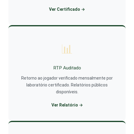
Ver Certificado →
📊
RTP Auditado
Retorno ao jogador verificado mensalmente por
laboratório certificado. Relatórios públicos
disponíveis.
Ver Relatório →