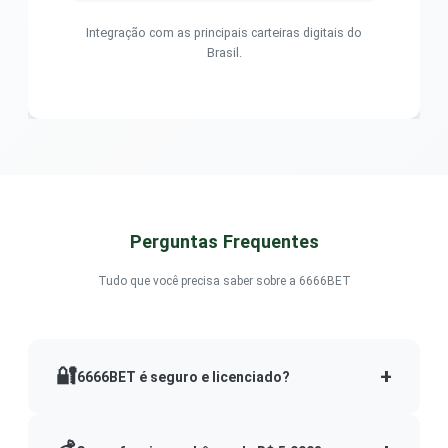
Integração com as principais carteiras digitais do
Brasil.
Perguntas Frequentes
Tudo que você precisa saber sobre a 6666BET
🔐
+
6666BET é seguro e licenciado?