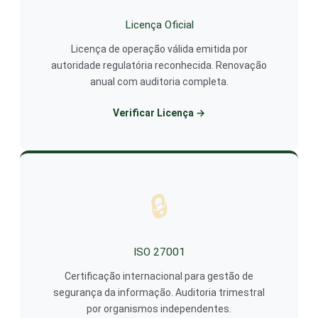
Licença Oficial
Licença de operação válida emitida por
autoridade regulatória reconhecida. Renovação
anual com auditoria completa.
Verificar Licença →
🔒
ISO 27001
Certificação internacional para gestão de
segurança da informação. Auditoria trimestral
por organismos independentes.