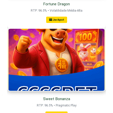
Fortune Dragon
RTP: 96.5% • Volatilidade Média-Alta
🎰 Jackpot
Sweet Bonanza
RTP: 96.5% • Pragmatic Play