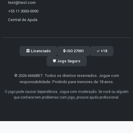
test@test.com
+55 11 3000-0090
Central de Ajuda
🏛️ Licenciado
🔒 ISO 27001
✓ +18
🛡️ Jogo Seguro
© 2026 6666BET. Todos os direitos reservados. Jogue com
responsabilidade. Proibido para menores de 18 anos.
O jogo pode causar dependência. Jogue com moderação. Se você ou alguém
que conhece tem problemas com jogo, procure ajuda profissional.