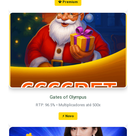
💎 Premium
Gates of Olympus
RTP: 96.5% • Multiplicadores até 500x
⚡ Novo