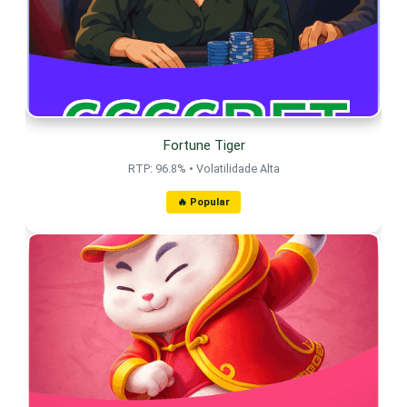
Fortune Tiger
RTP: 96.8% • Volatilidade Alta
🔥 Popular